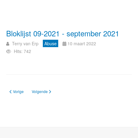
Bloklijst 09-2021 - september 2021
Terry van Erp
Abuse
10 maart 2022
Hits: 742
Vorig artikel: Bloklijst 10-2021 - oktober 2021
Volgende artikel: Bloklijst 08-2021 - augustus 2021
Vorige
Volgende